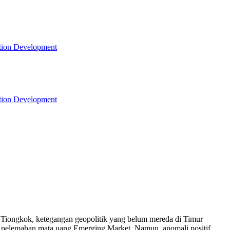
tion Development
tion Development
Tiongkok, ketegangan geopolitik yang belum mereda di Timur
k pelemahan mata uang Emerging Market. Namun, anomali positif