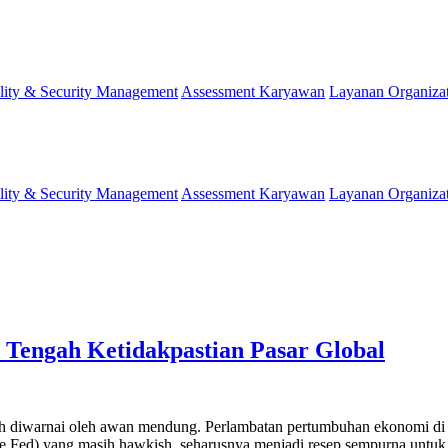
lity & Security Management
Assessment Karyawan
Layanan Organiza
lity & Security Management
Assessment Karyawan
Layanan Organiza
 Tengah Ketidakpastian Pasar Global
h diwarnai oleh awan mendung. Perlambatan pertumbuhan ekonomi di 
The Fed) yang masih hawkish, seharusnya menjadi resep sempurna untu