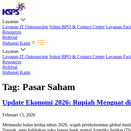
Layanan
Layanan IT Outsourcing
Solusi BPO & Contact Center
Layanan Faci
Resources
Referral
Hubungi Kami
Layanan
Layanan IT Outsourcing
Solusi BPO & Contact Center
Layanan Faci
Resources
Referral
Hubungi Kami
Tag:
Pasar Saham
Update Ekonomi 2026: Rupiah Menguat di
Februari 13, 2026
Memasuki bulan kedua tahun 2026, wajah perekonomian global masi
Tengah, serta kebijakan suku bunga bank sentral Amerika Serikat (