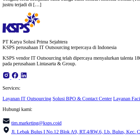
justru terjadi di […]
PT Karya Solusi Prima Sejahtera
KSPS perusahaan IT Outsourcing terpercaya di Indonesia
KSPS vendor IT Outsourcing telah dipercaya menyalurkan talenta 18
pada perusahaan Lintasarta & Group.
Services:
Layanan IT Outsourcing
Solusi BPO & Contact Center
Layanan Faci
Hubungi kami:
tim.marketing@ksps.coid
Jl. Lebak Bulus I No.12 Blok A9, RT.4/RW.6, Lb. Bulus, Kec. C