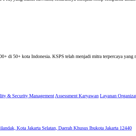
00+ di 50+ kota Indonesia. KSPS telah menjadi mitra terpercaya yan
lity & Security Management
Assessment Karyawan
Layanan Organiza
ilandak, Kota Jakarta Selatan, Daerah Khusus Ibukota Jakarta 12440