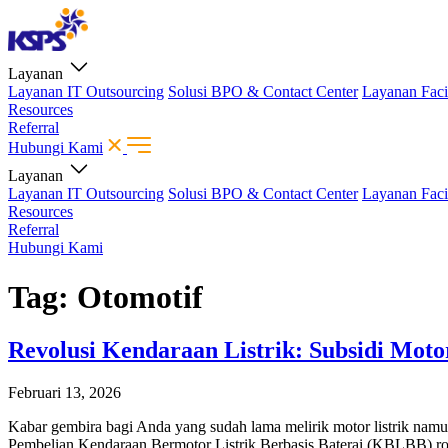
Layanan
Layanan IT Outsourcing
Solusi BPO & Contact Center
Layanan Faci
Resources
Referral
Hubungi Kami
Layanan
Layanan IT Outsourcing
Solusi BPO & Contact Center
Layanan Faci
Resources
Referral
Hubungi Kami
Tag:
Otomotif
Revolusi Kendaraan Listrik: Subsidi Moto
Februari 13, 2026
Kabar gembira bagi Anda yang sudah lama melirik motor listrik na
Pembelian Kendaraan Bermotor Listrik Berbasis Baterai (KBLBB) roda