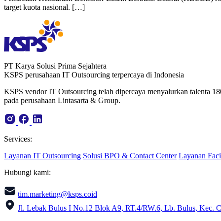
target kuota nasional. […]
PT Karya Solusi Prima Sejahtera
KSPS perusahaan IT Outsourcing terpercaya di Indonesia
KSPS vendor IT Outsourcing telah dipercaya menyalurkan talenta 18
pada perusahaan Lintasarta & Group.
Services:
Layanan IT Outsourcing
Solusi BPO & Contact Center
Layanan Faci
Hubungi kami:
tim.marketing@ksps.coid
Jl. Lebak Bulus I No.12 Blok A9, RT.4/RW.6, Lb. Bulus, Kec. C