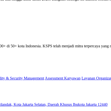
00+ di 50+ kota Indonesia. KSPS telah menjadi mitra terpercaya yan
lity & Security Management
Assessment Karyawan
Layanan Organiza
ilandak, Kota Jakarta Selatan, Daerah Khusus Ibukota Jakarta 12440