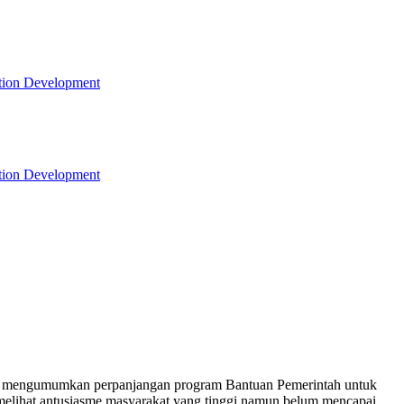
tion Development
tion Development
esmi mengumumkan perpanjangan program Bantuan Pemerintah untuk
 melihat antusiasme masyarakat yang tinggi namun belum mencapai