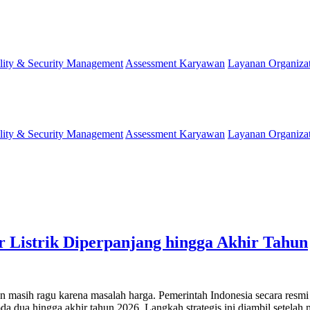
lity & Security Management
Assessment Karyawan
Layanan Organiza
lity & Security Management
Assessment Karyawan
Layanan Organiza
r Listrik Diperpanjang hingga Akhir Tahun
mun masih ragu karena masalah harga. Pemerintah Indonesia secara r
 dua hingga akhir tahun 2026. Langkah strategis ini diambil setelah