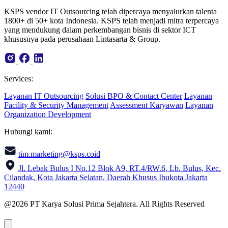
KSPS vendor IT Outsourcing telah dipercaya menyalurkan talenta
1800+ di 50+ kota Indonesia. KSPS telah menjadi mitra terpercaya
yang mendukung dalam perkembangan bisnis di sektor ICT
khususnya pada perusahaan Lintasarta & Group.
Services:
Layanan IT Outsourcing
Solusi BPO & Contact Center
Layanan
Facility & Security Management
Assessment Karyawan
Layanan
Organization Development
Hubungi kami:
tim.marketing@ksps.coid
Jl. Lebak Bulus I No.12 Blok A9, RT.4/RW.6, Lb. Bulus, Kec.
Cilandak, Kota Jakarta Selatan, Daerah Khusus Ibukota Jakarta
12440
@2026 PT Karya Solusi Prima Sejahtera. All Rights Reserved