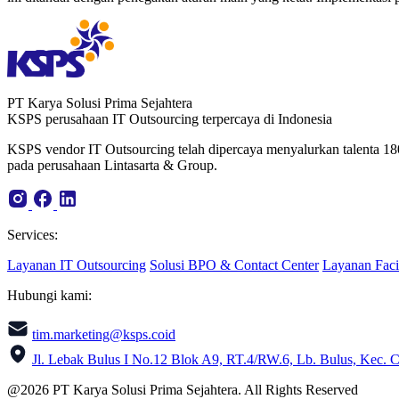
PT Karya Solusi Prima Sejahtera
KSPS perusahaan IT Outsourcing terpercaya di Indonesia
KSPS vendor IT Outsourcing telah dipercaya menyalurkan talenta 18
pada perusahaan Lintasarta & Group.
Services:
Layanan IT Outsourcing
Solusi BPO & Contact Center
Layanan Faci
Hubungi kami:
tim.marketing@ksps.coid
Jl. Lebak Bulus I No.12 Blok A9, RT.4/RW.6, Lb. Bulus, Kec. C
@2026 PT Karya Solusi Prima Sejahtera. All Rights Reserved