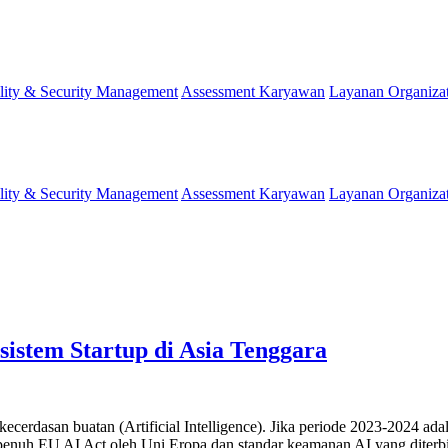
lity & Security Management
Assessment Karyawan
Layanan Organiza
lity & Security Management
Assessment Karyawan
Layanan Organiza
istem Startup di Asia Tenggara
kecerdasan buatan (Artificial Intelligence). Jika periode 2023-2024 ad
 penuh EU AI Act oleh Uni Eropa dan standar keamanan AI yang diterb