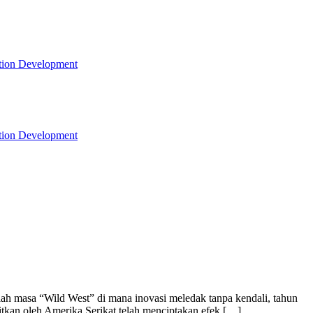
tion Development
tion Development
alah masa “Wild West” di mana inovasi meledak tanpa kendali, tahun
itkan oleh Amerika Serikat telah menciptakan efek […]