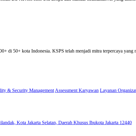
00+ di 50+ kota Indonesia. KSPS telah menjadi mitra terpercaya yan
lity & Security Management
Assessment Karyawan
Layanan Organiza
ilandak, Kota Jakarta Selatan, Daerah Khusus Ibukota Jakarta 12440