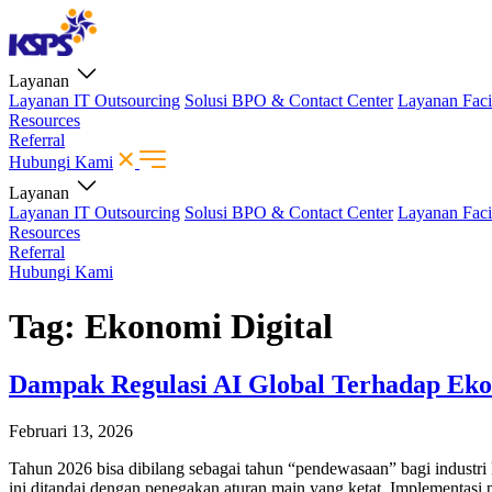
Layanan
Layanan IT Outsourcing
Solusi BPO & Contact Center
Layanan Faci
Resources
Referral
Hubungi Kami
Layanan
Layanan IT Outsourcing
Solusi BPO & Contact Center
Layanan Faci
Resources
Referral
Hubungi Kami
Tag:
Ekonomi Digital
Dampak Regulasi AI Global Terhadap Ekos
Februari 13, 2026
Tahun 2026 bisa dibilang sebagai tahun “pendewasaan” bagi industri 
ini ditandai dengan penegakan aturan main yang ketat. Implementasi