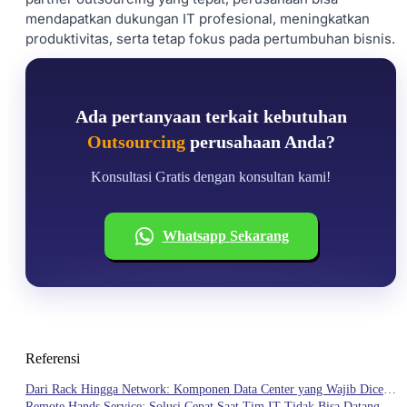
mendapatkan dukungan IT profesional, meningkatkan
produktivitas, serta tetap fokus pada pertumbuhan bisnis.
Ada pertanyaan terkait kebutuhan
Outsourcing
perusahaan Anda?
Konsultasi Gratis dengan konsultan kami!
Whatsapp Sekarang
Referensi
Dari Rack Hingga Network: Komponen Data Center yang Wajib Dicek
Secara Berkala
Remote Hands Service: Solusi Cepat Saat Tim IT Tidak Bisa Datang ke