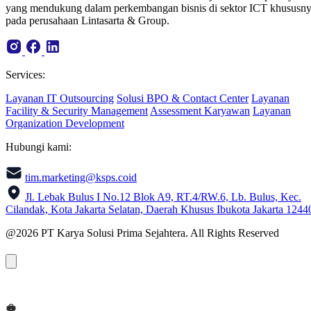
yang mendukung dalam perkembangan bisnis di sektor ICT khususn
pada perusahaan Lintasarta & Group.
Services:
Layanan IT Outsourcing
Solusi BPO & Contact Center
Layanan
Facility & Security Management
Assessment Karyawan
Layanan
Organization Development
Hubungi kami:
tim.marketing@ksps.coid
Jl. Lebak Bulus I No.12 Blok A9, RT.4/RW.6, Lb. Bulus, Kec.
Cilandak, Kota Jakarta Selatan, Daerah Khusus Ibukota Jakarta 1244
@2026 PT Karya Solusi Prima Sejahtera. All Rights Reserved