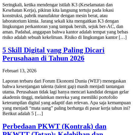
Seringkali, ketika mendengar istilah K3 (Keselamatan dan
Kesehatan Kerja), pikiran kita langsung tertuju pada lokasi
konstruksi, pabrik manufaktur dengan mesin berat, atau
laboratorium kimia. Jarang sekali kita mengaitkan K3 dengan
lingkungan perkantoran yang tampak bersih, sejuk ber-AC, dan
aman. Padahal, anggapan bahwa kantor adalah tempat yang bebas
risiko adalah sebuah kekeliruan. Risiko di lingkungan kantor […]
5 Skill Digital yang Paling Dicari
Perusahaan di Tahun 2026
Februari 13, 2026
Laporan terbaru dari Forum Ekonomi Dunia (WEF) menegaskan
bahwa kesenjangan talenta (talent gap) masih menjadi tantangan
utama. Perusahaan tidak lagi hanya mencari kandidat dengan gelar
akademis tinggi, melainkan mereka yang memiliki portofolio
keterampilan digital yang adaptif dan relevan. Apa saja kemampuan
yang menjadi “mata uang” paling berharga di pasar kerja tahun ini?
Berikut adalah 5 […]
Perbedaan PKWT (Kontrak) dan
PKWTT (Tetap): Kelebihan dan