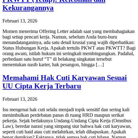
Kekurangannya
Februari 13, 2026
Momen menerima Offering Letter adalah saat yang membahagiakan
bagi setiap pencari kerja. Namun, sebelum Anda buru-buru
menandatanganinya, ada satu detail krusial yang wajib diperhatikan:
Status Hubungan Kerja. Apakah tertulis PKWT atau PKWTT? Bagi
orang awam, istilah hukum ini seringkali membingungkan. Padahal,
perbedaan satu huruf “T” di belakang singkatan tersebut
menentukan nasib karier, hak pesangon, hingga […]
Memahami Hak Cuti Karyawan Sesuai
UU Cipta Kerja Terbaru
Februari 13, 2026
Isu mengenai hak cuti selalu menjadi topik sensitif dan sering kali
menimbulkan perdebatan panas di ruang HRD maupun serikat
pekerja. Sejak berlakunya Undang-Undang Cipta Kerja (Omnibus
Law), beredar narasi yang simpang siur bahwa hak cuti karyawan,
seperti cuti haid atau cuti melahirkan, telah dihapuskan. Apakah
benar demikian? Faktanya, tidak semua hak cuti hilang. Namun,