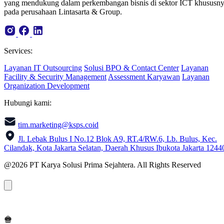
yang mendukung dalam perkembangan bisnis di sektor ICT khususn
pada perusahaan Lintasarta & Group.
Services:
Layanan IT Outsourcing
Solusi BPO & Contact Center
Layanan
Facility & Security Management
Assessment Karyawan
Layanan
Organization Development
Hubungi kami:
tim.marketing@ksps.coid
Jl. Lebak Bulus I No.12 Blok A9, RT.4/RW.6, Lb. Bulus, Kec.
Cilandak, Kota Jakarta Selatan, Daerah Khusus Ibukota Jakarta 1244
@2026 PT Karya Solusi Prima Sejahtera. All Rights Reserved