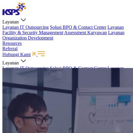
Layanan
Layanan IT Outsourcing
Solusi BPO & Contact Center
Layanan
Facility & Security Management
Assessment Karyawan
Layanan
Organization Development
Resources
Referral
Hubungi Kami
Layanan
Layanan IT Outsourcing
Solusi BPO & Contact Center
Layanan
Facility & Security Management
Assessment Karyawan
Layanan
Organization Development
Resources
Referral
Hubungi Kami