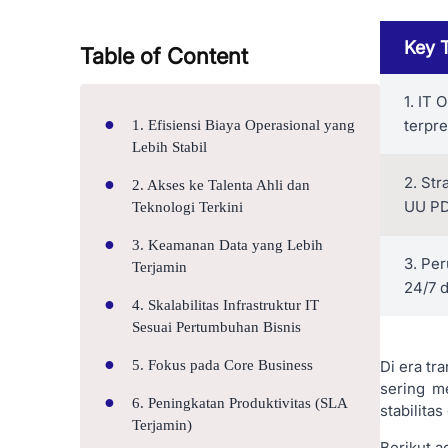
Key 
Table of Content
1. IT 
terpre
1. Efisiensi Biaya Operasional yang
Lebih Stabil
2. Str
2. Akses ke Talenta Ahli dan
UU PD
Teknologi Terkini
3. Keamanan Data yang Lebih
3. Per
Terjamin
24/7 
4. Skalabilitas Infrastruktur IT
Sesuai Pertumbuhan Bisnis
5. Fokus pada Core Business
Di era tr
sering m
6. Peningkatan Produktivitas (SLA
stabilita
Terjamin)
Berikut a