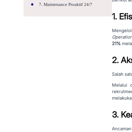
7. Maintenance Proaktif 24/7
1. Ef
Mengelol
Operatio
21%
melal
2. Ak
Salah sat
Melalui 
rekrutme
melakuka
3. Ke
Ancaman 