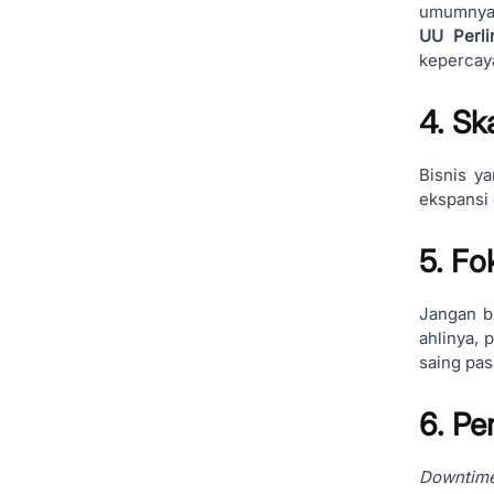
umumnya t
UU Perli
kepercay
4. Sk
Bisnis y
ekspansi 
5. F
Jangan b
ahlinya,
saing pas
6. Pe
Downtim