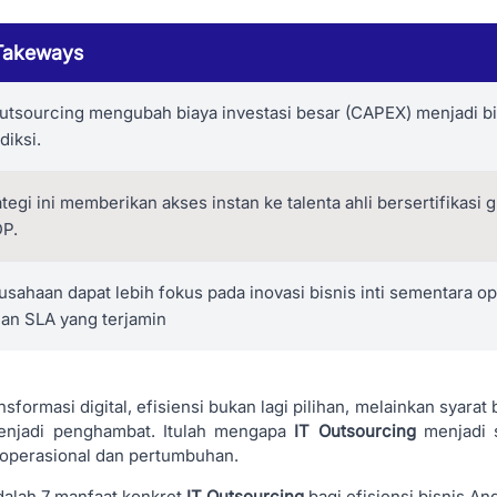
Takeways
Outsourcing mengubah biaya investasi besar (CAPEX) menjadi bi
diksi.
ategi ini memberikan akses instan ke talenta ahli bersertifikasi
P.
usahaan dapat lebih fokus pada inovasi bisnis inti sementara op
dan SLA yang terjamin
ansformasi digital, efisiensi bukan lagi pilihan, melainkan syarat
enjadi penghambat. Itulah mengapa
IT Outsourcing
menjadi s
s operasional dan pertumbuhan.
dalah 7 manfaat konkret
IT Outsourcing
bagi efisiensi bisnis An