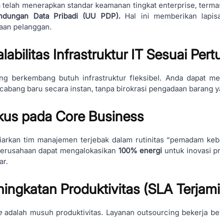
elah menerapkan standar keamanan tingkat enterprise, termas
ndungan Data Pribadi (UU PDP).
Hal ini memberikan lapis
aan pelanggan.
alabilitas Infrastruktur IT Sesuai Pe
ang berkembang butuh infrastruktur fleksibel. Anda dapat m
cabang baru secara instan, tanpa birokrasi pengadaan barang
okus pada Core Business
iarkan tim manajemen terjebak dalam rutinitas “pemadam ke
 perusahaan dapat mengalokasikan
100% energi
untuk inovasi p
ar.
ningkatan Produktivitas (SLA Terjami
e
adalah musuh produktivitas. Layanan outsourcing bekerja b