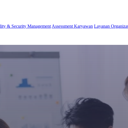
lity & Security Management
Assessment Karyawan
Layanan Organiza
lity & Security Management
Assessment Karyawan
Layanan Organiza