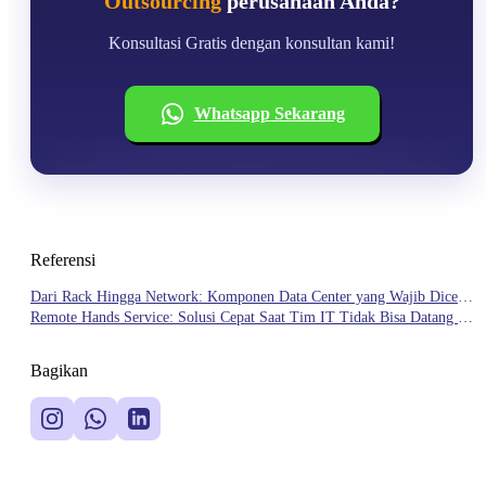
Outsourcing
perusahaan Anda?
Konsultasi Gratis dengan konsultan kami!
Whatsapp Sekarang
Referensi
Dari Rack Hingga Network: Komponen Data Center yang Wajib Dicek
Secara Berkala
Remote Hands Service: Solusi Cepat Saat Tim IT Tidak Bisa Datang ke
Data Center
Bagikan