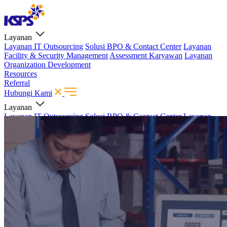
Layanan
Layanan IT Outsourcing
Solusi BPO & Contact Center
Layanan
Facility & Security Management
Assessment Karyawan
Layanan
Organization Development
Resources
Referral
Hubungi Kami
Layanan
Layanan IT Outsourcing
Solusi BPO & Contact Center
Layanan
Facility & Security Management
Assessment Karyawan
Layanan
Organization Development
Resources
Referral
Hubungi Kami