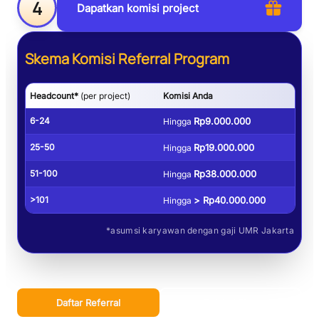
4
Dapatkan komisi project
Skema Komisi Referral Program
Headcount*
(per project)
Komisi Anda
6-24
Rp9.000.000
Hingga
25-50
Rp19.000.000
Hingga
51-100
Rp38.000.000
Hingga
>101
> Rp40.000.000
Hingga
*asumsi karyawan dengan gaji UMR Jakarta
Daftar Referral
Pelajari Fitur