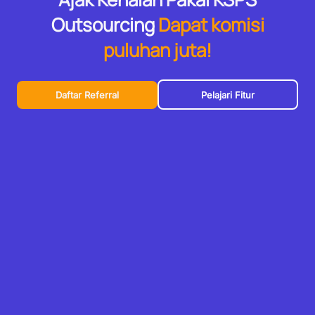
Outsourcing
Dapat komisi
puluhan juta!
Daftar Referral
Pelajari Fitur
PT Karya Solusi Prima Sejahtera
KSPS perusahaan IT Outsourcing terpercaya di Indonesia
KSPS vendor IT Outsourcing telah dipercaya menyalurkan talenta
1800+ di 50+ kota Indonesia. KSPS telah menjadi mitra terpercaya
yang mendukung dalam perkembangan bisnis di sektor ICT
khususnya pada perusahaan Lintasarta & Group.