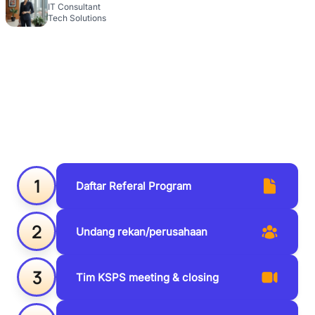
IT Consultant
Tech Solutions
Kerja Sama Mudah:
Anda Undang
Rekan, Tim KSPS Yang Meeting
1
Daftar Referal Program
2
Undang rekan/perusahaan
3
Tim KSPS meeting & closing