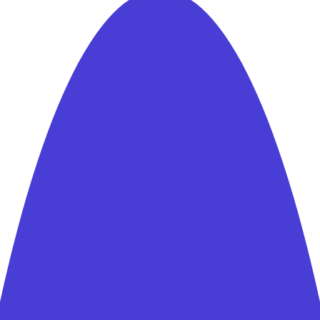
Proses Mudah
Semakin banyak refferal yang Anda
hasilkan, semakin besar reward yang
akan diterima